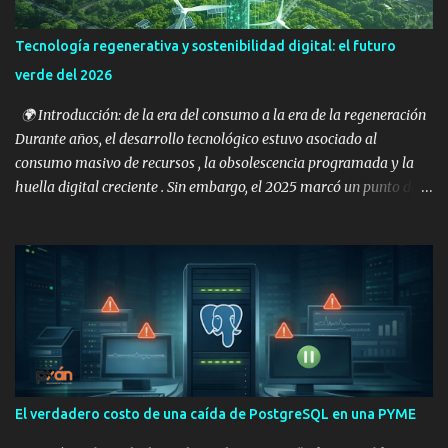
cuando el negocio lo permite ✔️ Uso de VACUUM manual en tablas
críticas o de alto volumen 📌 Una base de datos que no se limpia,
Tecnología regenerativa y sostenibilidad digital: el futuro
crece aunque no aumenten los usuarios. 🧱 Índices ✔️ Índices
verde del 2026
utilizados y no duplicados ✔️ Eliminación de índices que ya no se
usan ✔️ Revisión de índice...
🌍 Introducción: de la era del consumo a la era de la regeneración
Durante años, el desarrollo tecnológico estuvo asociado al
consumo masivo de recursos , la obsolescencia programada y la
huella digital creciente . Sin embargo, el 2025 marcó un punto de
inflexión: las grandes empresas tecnológicas y startups
comenzaron a apostar por un nuevo paradigma — la tecnología
regenerativa —, que busca reparar y restaurar el equilibrio entre
innovación y naturaleza. El 2026 promete consolidar esta
tendencia, impulsando un cambio profundo hacia una tecnología
más consciente, circular y sostenible . ⚙️ ¿Qué es la tecnología
regenerativa? La tecnología regenerativa va más allá de “no
contaminar”: su objetivo es devolverle al planeta más de lo que
toma . Esto implica diseñar sistemas, productos y procesos
El verdadero costo de una caída de PostgreSQL en una PYME
tecnológicos que se autorreparen, reciclen o compensen su