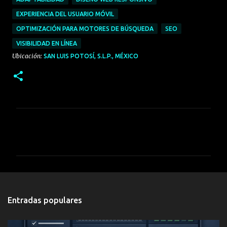
EXPERIENCIA DEL USUARIO MÓVIL
OPTIMIZACIÓN PARA MOTORES DE BÚSQUEDA
SEO
VISIBILIDAD EN LÍNEA
Ubicación:
SAN LUIS POTOSÍ, S.L.P., MÉXICO
C
o
m
e
n
t
Entradas populares
a
r