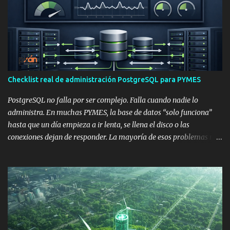
i
o
s
Checklist real de administración PostgreSQL para PYMES
PostgreSQL no falla por ser complejo. Falla cuando nadie lo
administra. En muchas PYMES, la base de datos “solo funciona”
hasta que un día empieza a ir lenta, se llena el disco o las
conexiones dejan de responder. La mayoría de esos problemas no
aparecen de un día para otro: se acumulan por falta de revisión y
mantenimiento. Este checklist resume prácticas reales aplicadas
en entornos productivos, adaptadas a una realidad PYME: recursos
limitados, pero necesidad de estabilidad . 1️⃣ Checklist esencial de
base de datos 🗄️ Mantenimiento y crecimiento ✔️ Autovacuum
activo y funcionando ✔️ Revisión periódica de tablas con
crecimiento constante ✔️ Eliminación de registros obsoletos