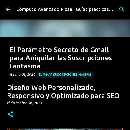
Ir al contenido principal
Cómputo Avanzado Pixan | Guías prácticas y soluciones tecnológicas reales
El Parámetro Secreto de Gmail
para Aniquilar las Suscripciones
Fantasma
el
julio 01, 2026
ELIMINAR SUSCRIPCIONES MASIVAS
HIGIENE DIGITAL CORPORATIVA
INBOX ZERO
Diseño Web Personalizado,
LIMPIAR BANDEJA DE ENTRADA GMAIL
Responsivo y Optimizado para SEO
OPTIMIZACIÓN DE CORREO ELECTRÓNICO
TRUCO URL GMAIL
el
diciembre 06, 2023
0