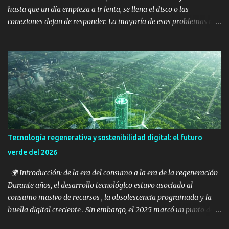
hasta que un día empieza a ir lenta, se llena el disco o las
conexiones dejan de responder. La mayoría de esos problemas no
aparecen de un día para otro: se acumulan por falta de revisión y
mantenimiento. Este checklist resume prácticas reales aplicadas
en entornos productivos, adaptadas a una realidad PYME: recursos
limitados, pero necesidad de estabilidad . 1️⃣ Checklist esencial de
base de datos 🗄️ Mantenimiento y crecimiento ✔️ Autovacuum
activo y funcionando ✔️ Revisión periódica de tablas con
crecimiento constante ✔️ Eliminación de registros obsoletos
cuando el negocio lo permite ✔️ Uso de VACUUM manual en tablas
críticas o de alto volumen 📌 Una base de datos que no se limpia,
Tecnología regenerativa y sostenibilidad digital: el futuro
crece aunque no aumenten los usuarios. 🧱 Índices ✔️ Índices
verde del 2026
utilizados y no duplicados ✔️ Eliminación de índices que ya no se
usan ✔️ Revisión de índice...
🌍 Introducción: de la era del consumo a la era de la regeneración
Durante años, el desarrollo tecnológico estuvo asociado al
consumo masivo de recursos , la obsolescencia programada y la
huella digital creciente . Sin embargo, el 2025 marcó un punto de
inflexión: las grandes empresas tecnológicas y startups