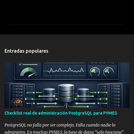
C
o
m
e
n
t
Entradas populares
a
r
i
o
s
Checklist real de administración PostgreSQL para PYMES
PostgreSQL no falla por ser complejo. Falla cuando nadie lo
administra. En muchas PYMES, la base de datos “solo funciona”