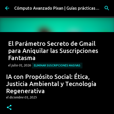
Ir al contenido principal
Cómputo Avanzado Pixan | Guías prácticas y soluciones tecnológicas reales
El Parámetro Secreto de Gmail
para Aniquilar las Suscripciones
Fantasma
el
julio 01, 2026
ELIMINAR SUSCRIPCIONES MASIVAS
HIGIENE DIGITAL CORPORATIVA
INBOX ZERO
IA con Propósito Social: Ética,
LIMPIAR BANDEJA DE ENTRADA GMAIL
Justicia Ambiental y Tecnología
Regenerativa
OPTIMIZACIÓN DE CORREO ELECTRÓNICO
TRUCO URL GMAIL
el
diciembre 03, 2025
0