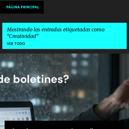
PÁGINA PRINCIPAL
Mostrando las entradas etiquetadas como
Creatividad
VER TODO
E
n
t
r
a
d
a
s