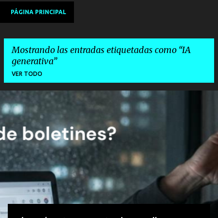
PÁGINA PRINCIPAL
Mostrando las entradas etiquetadas como
IA
generativa
VER TODO
E
n
t
r
a
d
a
s