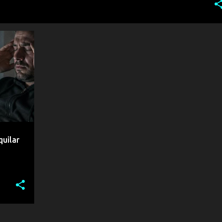
+
3
uilar