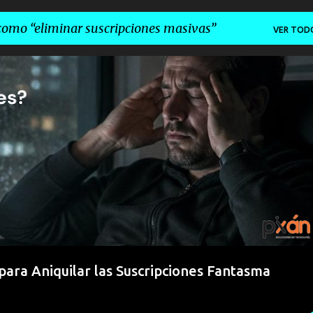
 como
eliminar suscripciones masivas
VER TOD
L CORPORATIVA
INBOX ZERO
LIMPIAR BANDEJA DE ENTRADA GMAIL
RL GMAIL
+
ara Aniquilar las Suscripciones Fantasma