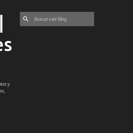
|
es
tas y
os,