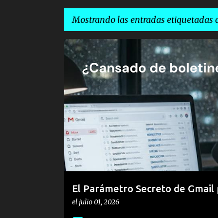
Mostrando las entradas etiquetadas
E
ELIMINAR SUSCRIPCIONES MASIVAS
HIGIENE DIGITA
n
OPTIMIZACIÓN DE CORREO ELECTRÓNICO
TRUCO U
t
r
a
d
a
s
El Parámetro Secreto de Gmail p
el
julio 01, 2026