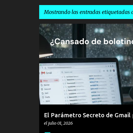
Mostrando las entradas etiquetadas
E
ELIMINAR SUSCRIPCIONES MASIVAS
HIGIENE DIGITA
n
OPTIMIZACIÓN DE CORREO ELECTRÓNICO
TRUCO U
t
r
a
d
a
s
El Parámetro Secreto de Gmail p
el
julio 01, 2026