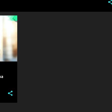
+
1
na