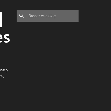
|
es
tas y
os,