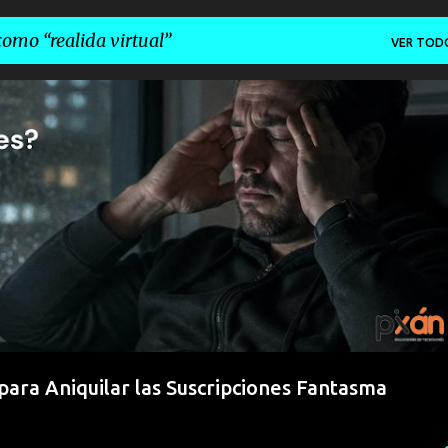
 como
realida virtual
VER TOD
L CORPORATIVA
INBOX ZERO
LIMPIAR BANDEJA DE ENTRADA GMAIL
RL GMAIL
+
ara Aniquilar las Suscripciones Fantasma