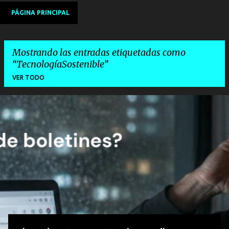
PÁGINA PRINCIPAL
Mostrando las entradas etiquetadas como
TecnologíaSostenible
VER TODO
E
n
t
r
a
d
a
s