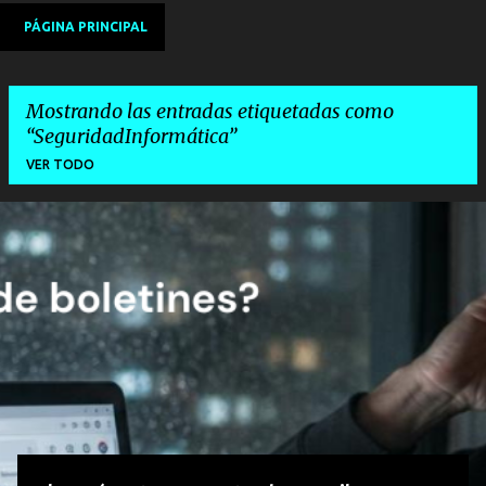
PÁGINA PRINCIPAL
Mostrando las entradas etiquetadas como
SeguridadInformática
VER TODO
E
n
t
r
a
d
a
s